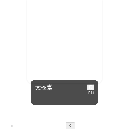
太極堂
追蹤