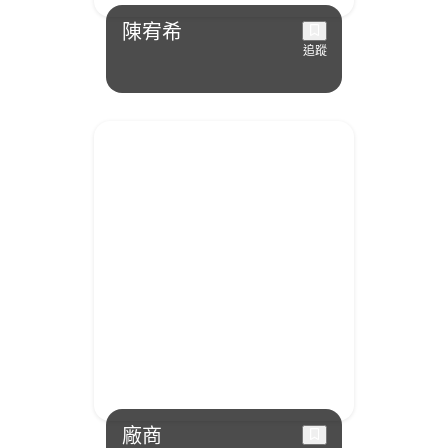
陳宥希
追蹤
廠商