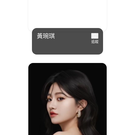
黃琬琪
追蹤