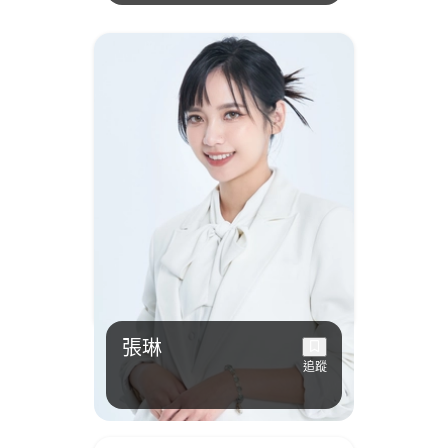
張琳
追蹤