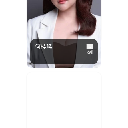
何桂瑤
追蹤