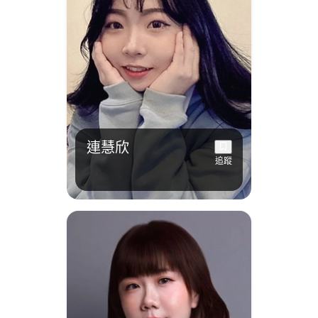
連慧欣
追蹤