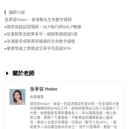
▎
講師介紹
吳季容Helen｜香港著名生命數字導師
▸國學易經認證導師，NLP執行師&NLP教練
▸從事銷售及創業多年，總銷售額超過5億
▸全港最多保險菁英報讀的生命數字課程
▸畢業學員之業務成交率平均高達90%
關於老師
吳季容 Helen
老師檔案
過去的Helen，曾是一名追求穩定的會計師，在全球四大會
計師事務所的KPMG工作，卻始終覺得自己的人生還缺少了
什麼，她想做更多事影響更多人！所以選擇改變，踏上創
業之路，累積了千萬營收，不斷學習持續探索身心靈成
長，尋找人生真正的價值，打造出「數字人生GPS」，幫
助更多人活出最佳版本的自己！ 她不只是導師，更是一名