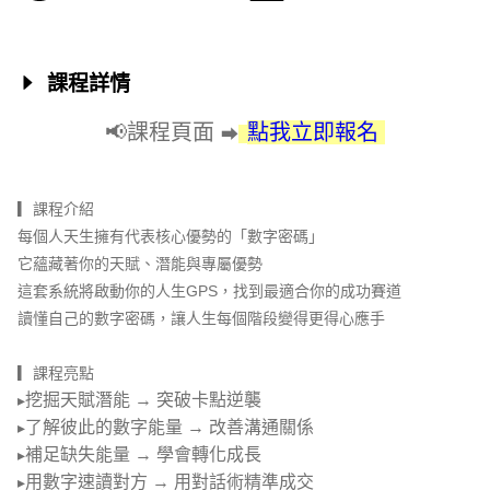
課程詳情
📢課程頁面
點我立即報名
⮕
▎
課程介紹
每個人天生擁有代表核心優勢的「數字密碼」
它蘊藏著你的天賦、潛能與專屬優勢
這套系統將啟動你的人生GPS，找到最適合你的成功賽道
讀懂自己的數字密碼，讓人生每個階段變得更得心應手
▎
課程亮點
挖掘天賦潛能 → 突破卡點逆襲
▸
了解彼此的數字能量 → 改善溝通關係
▸
補足缺失能量 → 學會轉化成長
▸
用數字速讀對方 → 用對話術精準成交
▸