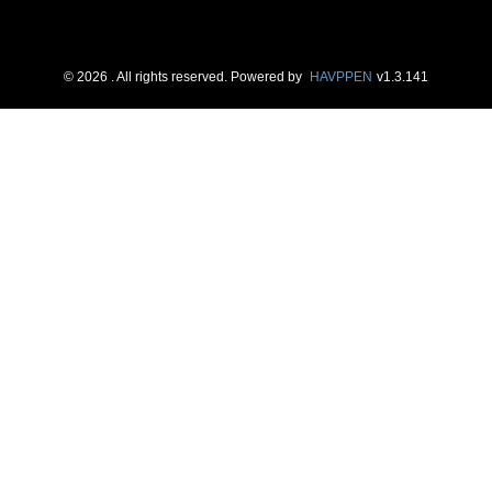
©
2026
. All rights reserved.
Powered by
HAVPPEN
v
1.3.141