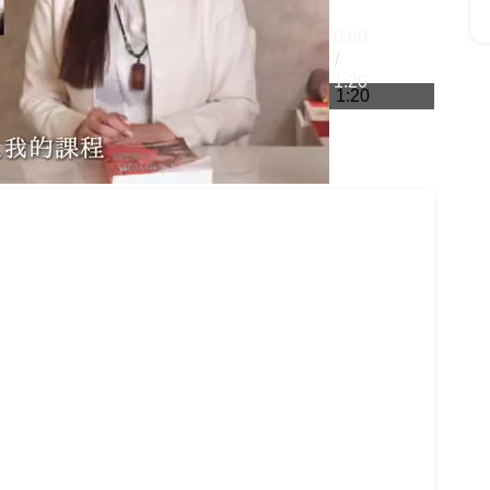
0:00
/
1:20
1:20
0%