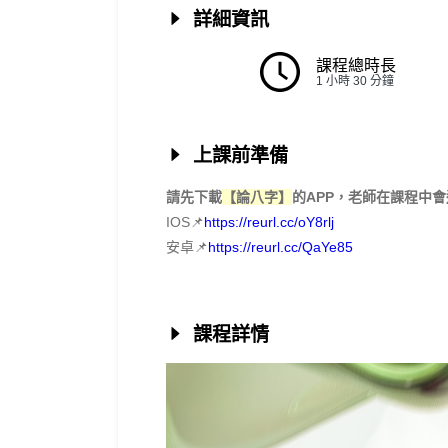
詳細資訊
課程總時長
1 小時 30 分鐘
上課前準備
請先下載
【論八字】
的APP，老師在課程中
IOS📌
https://reurl.cc/oY8rlj
安卓📌
https://reurl.cc/QaYe85
課程詳情