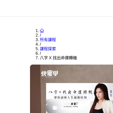
/
所有課程
/
課程探索
/
八字 X 找出命運轉機
0:00