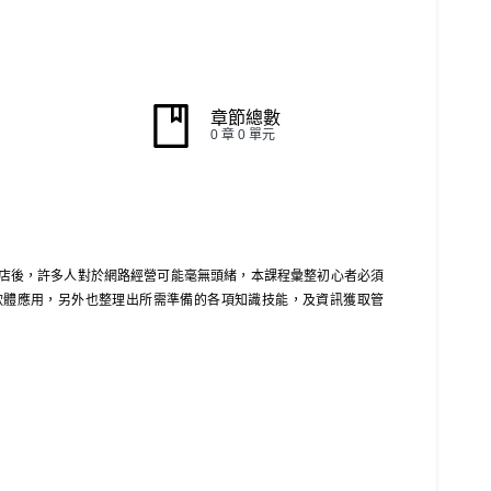
章節總數
0 章 0 單元
店後，許多人對於網路經營可能毫無頭緒，本課程彙整初心者必須
軟體應用，另外也整理出所需準備的各項知識技能，及資訊獲取管