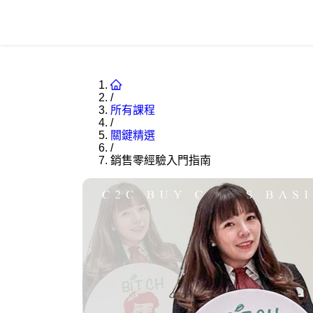
/
所有課程
/
關鍵精選
/
銷售零經驗入門指南