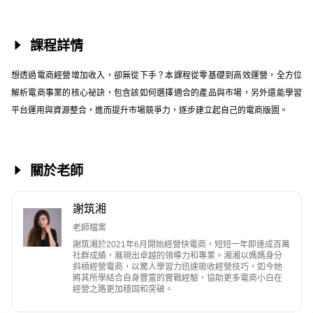
課程詳情
想透過電商經營增加收入，卻無從下手？本課程從零基礎到高效運營，全方位
解析電商事業的核心祕訣，包含該如何選擇適合的產品與市場，另外還能學習
平台運用與資源整合，進而提升市場競爭力，逐步建立起自己的電商版圖。
關於老師
謝筑湘
老師檔案
謝筑湘於2021年6月開始經營快電商，短短一年即達成百萬
社群成績，展現出卓越的領導力和專業。湘湘以媽媽身分
斜槓經營電商，以驚人學習力迅速吸收經營技巧，如今她
將其所學結合自身豐富的實戰經驗，協助更多電商小白在
經營之路更加穩固和突破。