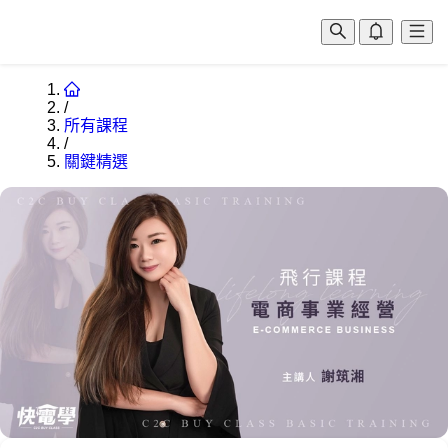
/
所有課程
/
關鍵精選