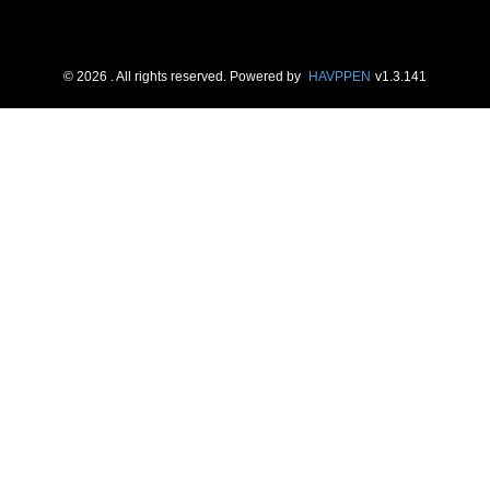
©
2026
. All rights reserved.
Powered by
HAVPPEN
v
1.3.141