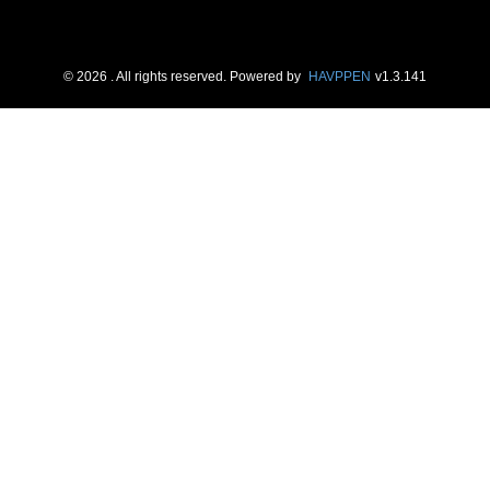
©
2026
. All rights reserved.
Powered by
HAVPPEN
v
1.3.141