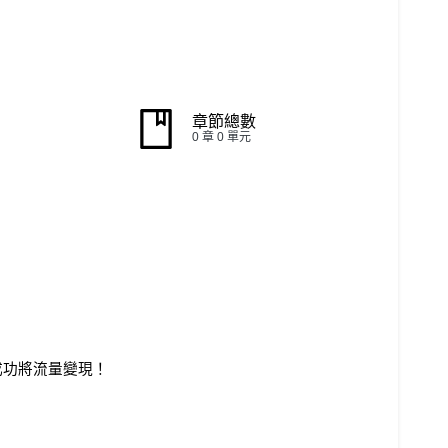
章節總數
0 章 0 單元
成功將流量變現！